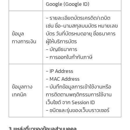
Google (Google ID)
- รายละเอียดบัตรเครดิต/เดบิต
เช่น ชื่อ-นามสกุลบนบัตร หมายเลข
ข้อมูล
บัตร วันที่บัตรหมดอายุ ชื่อธนาคาร
ทางการเงิน
ผู้ให้บริการบัตร
- บัญชีธนาคาร
- การออกใบกำกับภาษี
- IP Address
- MAC Address
ข้อมูลทาง
- บันทึกข้อมูลการเข้าใช้งานหรือ
เทคนิค
การติดตามพฤติกรรมการใช้งาน
เว็บไซต์ จาก Session ID
- ชนิดและรุ่นของเว็บบราวเซอร์
3. แหล่งที่มาของข้อมูลส่วนบุคคล