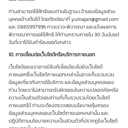
ท่านสามารถใช้สิทธิของท่านในฐานะเจ้าของข้อมูลส่วน
บุคคลข้างต้นได้ โดยติดต่อมาที่ yuinajan@gmail.com
และ 0865997996 ทางเราจะพิจารณา และแจ้งผลการ
พิจารณาการขอใช้สิทธิ ให้ท่านทราบภายใน 30 วันนับแต่
วันที่เราได้รับคำร้องขอดังกล่าว
10. การเชื่อมต่อเว็บไซต์หรือบริการภายนอก
เว็บไซต์ของเราอาจมีลิงก์เชื่อมโยงไปยังเว็บไซต์
ภายนอกซึ่งเว็บไซต์ภายนอกเหล่านั้นอาจเก็บรวบรวม
ข้อมูลเกี่ยวกับการใช้บริการ และข้อมูลส่วนบุคคลของ
ท่าน โดยเราไม่สามารถรับผิดชอบในความปลอดภัยหรือ
ความเป็นส่วนตัวของท่านที่เก็บรวบรวมโดยเว็บไซต์
ภายนอกได้ ท่านจะต้องตรวจสอบนโยบายคุ้มครอง
ข้อมูลส่วนบุคคลของเว็บไซต์ภายนอกเหล่านั้น และ
ปฏิบัติตามนโยบายความเป็นส่วนตัวที่ปรากฏในเว็บไซต์