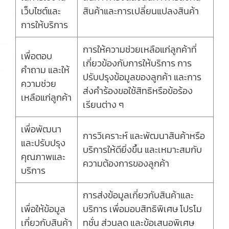
เว็บไซต์และ
สินค้าและการเปลี่ยนแปลงสินค้า
การให้บริการ
การให้ความช่วยเหลือแก่ลูกค้าที่
เพื่อตอบ
เกี่ยวข้องกับการให้บริการ การ
คำถาม และให้
ปรับปรุงข้อมูลของลูกค้า และการ
ความช่วย
ส่งคำร้องขอใช้สิทธิหรือข้อร้อง
เหลือแก่ลูกค้า
เรียนต่าง ๆ
เพื่อพัฒนา
การวิเคราะห์ และพัฒนาสินค้าหรือ
และปรับปรุง
บริการให้ดียิ่งขึ้น และเหมาะสมกับ
คุณภาพและ
ความต้องการของลูกค้า
บริการ
การส่งข้อมูลเกี่ยวกับสินค้าและ
เพื่อให้ข้อมูล
บริการ เพื่อมอบสิทธิพิเศษ โปรโม
เกี่ยวกับสินค้า
ทชั่น ส่วนลด และข้อเสนอพิเศษ