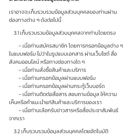
เราอาจจะเก็บรวบรวมข้อมูลส่วนบุคคลของท่านผ่าน
ช่องทางต่าง ๆ ดังต่อไปนี้
3.1 เก็บรวบรวมข้อมูลส่วนบุคคลจากท่านโดยตรง
- เมื่อท่านสมัครสมาชิก โดยการกรอกข้อมูลต่าง ๆ
ในแบบฟอร์ม ไม่ว่าในรูปแบบเอกสาร ผ่านเว็บไซต์ สื่อ
สังคมออนไลน์ หรือทางช่องทางใด ๆ
- เมื่อท่านสั่งซื้อสินค้าและบริการ
- เมื่อท่านกรอกข้อมูลผ่านแบบฟอร์ม
- เมื่อท่านกรอกข้อมูลผ่านกระทู้เว็บบอร์ด
- เมื่อท่านติดต่อสื่อสาร สอบถามข้อมูล ให้ความ
เห็นหรือคำแนะนำแก่สินค้าและบริการของเรา
- เมื่อท่านเลือกรับข่าวสารหรือสื่อประชาสัมพันธ์
จากเรา
3.2 เก็บรวบรวมข้อมูลส่วนบุคคลโดยอัตโนมัติ