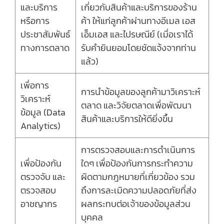
และบริการ
เกี่ยวกับสินค้าและบริการของร้าน
หรือการ
ค้า ให้แก่ลูกค้าผ่านทางอีเมล เอส
ประชาสัมพันธ์
เอ็มเอส และไปรษณีย์ (เมื่อเราได้
ทางการตลาด
รับคำยินยอมโดยชัดแจ้งจากท่าน
แล้ว)
เพื่อการ
การนำข้อมูลของลูกค้ามาวิเคราะห์
วิเคราะห์
ตลาด และวิจัยตลาดเพื่อพัฒนา
ข้อมูล (Data
สินค้าและบริการให้ดียิ่งขึ้น
Analytics)
การตรวจสอบและการดำเนินการ
เพื่อป้องกัน
ใดๆ เพื่อป้องกันการกระทำความ
ตรวจจับ และ
ผิดตามกฎหมายที่เกี่ยวข้อง รวม
ตรวจสอบ
ถึงการละเมิดความปลอดภัยที่ส่ง
อาชญากร
ผลกระทบต่อเจ้าของข้อมูลส่วน
บุคคล