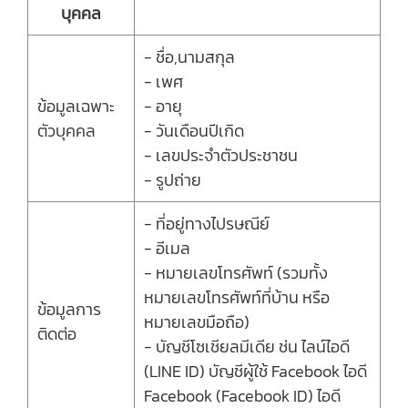
บุคคล
- ชื่อ,นามสกุล
- เพศ
ข้อมูลเฉพาะ
- อายุ
ตัวบุคคล
- วันเดือนปีเกิด
- เลขประจำตัวประชาชน
- รูปถ่าย
- ที่อยู่ทางไปรษณีย์
- อีเมล
- หมายเลขโทรศัพท์ (รวมทั้ง
หมายเลขโทรศัพท์ที่บ้าน หรือ
ข้อมูลการ
หมายเลขมือถือ)
ติดต่อ
- บัญชีโซเชียลมีเดีย ช่น ไลน์ไอดี
(LINE ID) บัญชีผู้ใช้ Facebook ไอดี
Facebook (Facebook ID) ไอดี