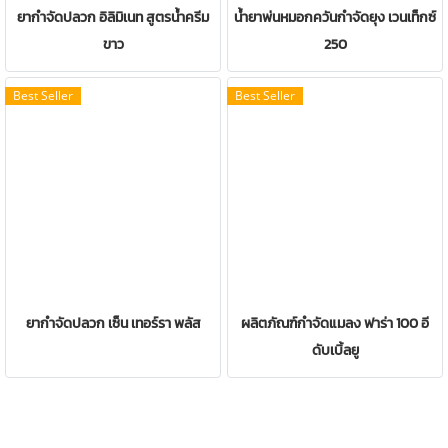
ยากำจัดปลวก อิลิมิเนท สูตรน้ำครีม
น้ำยาพ่นหมอกควันกำจัดยุง เวนเท็กซ์
ขาว
250
Best Seller
Best Seller
ยากำจัดปลวก เซ็น เทอร์รา พลัส
ผลิตภัณฑ์กำจัดแมลง ฟาร่า 100 อี
ดับเบิ้ลยู