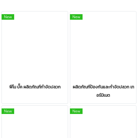
New
New
ฟีโน บั๊ค ผลิตภัณฑ์กำจัดปลวก
ผลิตภัณฑ์ป้องกันและกำจัดปลวก เท
อร์มิเนต
New
New