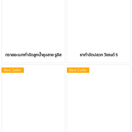
ทรายอะเบทกำจัดลูกน้ำยุงลาย รูอิส
ยากำจัดปลวก วีเซนด์ 5
Best Seller
Best Seller